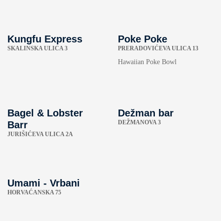
Kungfu Express
Poke Poke
SKALINSKA ULICA 3
PRERADOVIĆEVA ULICA 13
Hawaiian Poke Bowl
Bagel & Lobster
Dežman bar
DEŽMANOVA 3
Barr
JURIŠIĆEVA ULICA 2A
Umami - Vrbani
HORVAĆANSKA 75