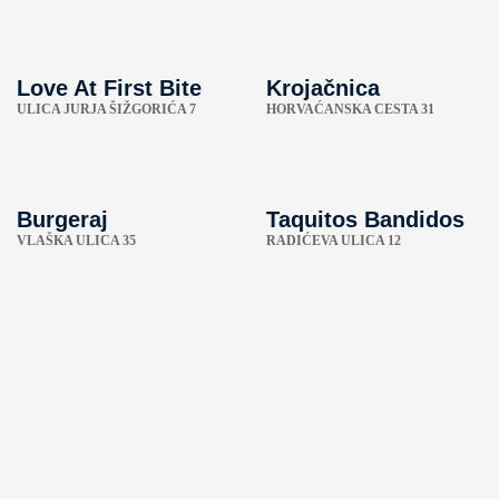
Love At First Bite
Krojačnica
ULICA JURJA ŠIŽGORIĆA 7
HORVAĆANSKA CESTA 31
Burgeraj
Taquitos Bandidos
VLAŠKA ULICA 35
RADIĆEVA ULICA 12