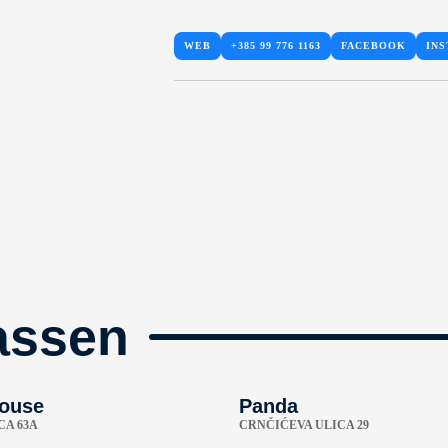
WEB
+385 99 776 1163
FACEBOOK
IN
assen
ouse
Panda
CA 63A
CRNČIĆEVA ULICA 29