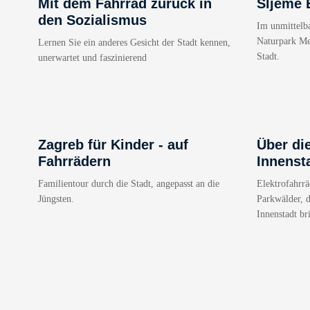
Mit dem Fahrrad zurück in
Sljeme 
den Sozialismus
Im unmittelba
Naturpark Me
Lernen Sie ein anderes Gesicht der Stadt kennen,
Stadt.
unerwartet und faszinierend
Zagreb für Kinder - auf
Über di
Fahrrädern
Innenst
Familientour durch die Stadt, angepasst an die
Elektrofahrr
Jüngsten.
Parkwälder, d
Innenstadt br