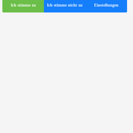
Ich stimme zu
Ich stimme nicht zu
Einstellungen
Touristen-Infos
Touristische Busse in Zagreb
ds
Nützliche Infos
Touristen-Infozentrum
Reiseagenturen
Fluggesellschaften