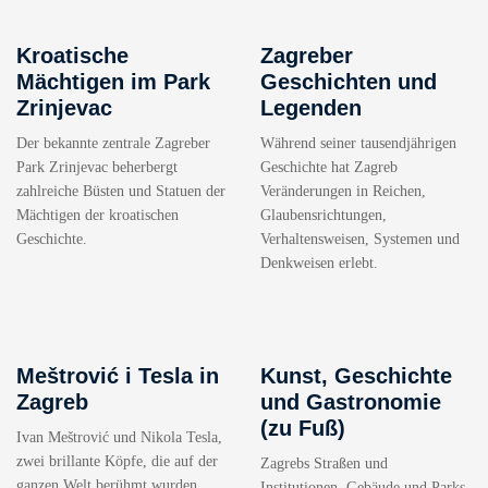
Kroatische
Zagreber
Mächtigen im Park
Geschichten und
Zrinjevac
Legenden
Der bekannte zentrale Zagreber
Während seiner tausendjährigen
Park Zrinjevac beherbergt
Geschichte hat Zagreb
zahlreiche Büsten und Statuen der
Veränderungen in Reichen,
Mächtigen der kroatischen
Glaubensrichtungen,
Geschichte.
Verhaltensweisen, Systemen und
Denkweisen erlebt.
Meštrović i Tesla in
Kunst, Geschichte
Zagreb
und Gastronomie
(zu Fuß)
Ivan Meštrović und Nikola Tesla,
zwei brillante Köpfe, die auf der
Zagrebs Straßen und
ganzen Welt berühmt wurden,
Institutionen, Gebäude und Parks,