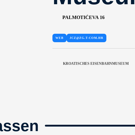
PALMOTIĆEVA 16
WEB
JCZ@ZG.T-COM.HR
KROATISCHES EISENBAHNMUSEUM
assen