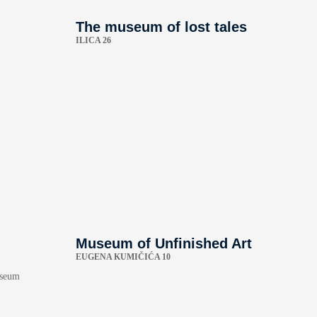
-
The museum of lost tales
ILICA 26
Museum of Unfinished Art
EUGENA KUMIČIĆA 10
useum