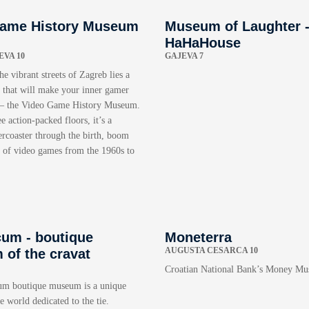
Game History Museum
Museum of Laughter 
HaHaHouse
VA 10
GAJEVA 7
he vibrant streets of Zagreb lies a
e that will make your inner gamer
 – the Video Game History Museum.
e action-packed floors, it’s a
lercoaster through the birth, boom
e of video games from the 1960s to
cum - boutique
Moneterra
AUGUSTA CESARCA 10
of the cravat
Croatian National Bank’s Money M
um boutique museum is a unique
 world dedicated to the tie.