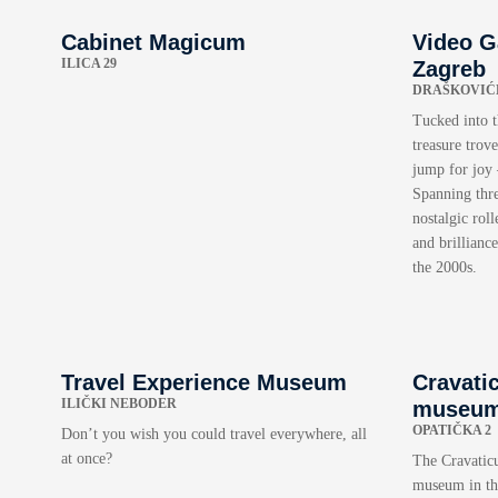
Cabinet Magicum
Video 
ILICA 29
Zagreb
DRAŠKOVIĆE
Tucked into t
treasure trov
jump for joy
Spanning thre
nostalgic rol
and brillianc
the 2000s.
Travel Experience Museum
Cravati
ILIČKI NEBODER
museum 
OPATIČKA 2
Don’t you wish you could travel everywhere, all
at once?
The Cravatic
museum in the