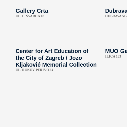
Gallery Crta
Dubrava
UL. L. ŠVARCA 18
DUBRAVA 51 
Center for Art Education of
MUO Ga
ILICA 163
the City of Zagreb / ​​Jozo
Kljaković Memorial Collection
UL. ROKOV PERIVOJ 4