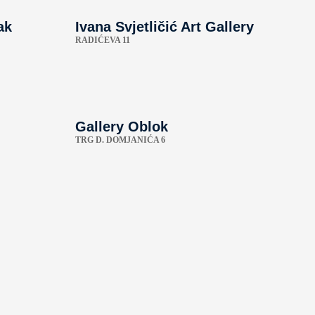
ak
Ivana Svjetličić Art Gallery
RADIĆEVA 11
Gallery Oblok
TRG D. DOMJANIĆA 6