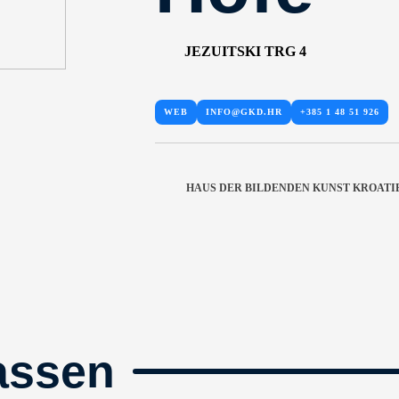
JEZUITSKI TRG 4
WEB
INFO@GKD.HR
+385 1 48 51 926
HAUS DER BILDENDEN KUNST KROATIE
assen