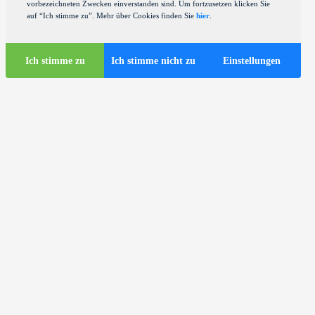
vorbezeichneten Zwecken einverstanden sind. Um fortzusetzen klicken Sie
auf “Ich stimme zu”. Mehr über Cookies finden Sie
hier
.
Ich stimme zu
Ich stimme nicht zu
Einstellungen
Touristen-Infos
Touristische Busse in Zagreb
ds
Nützliche Infos