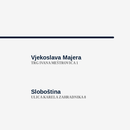
Vjekoslava Majera
TRG IVANA MEŠTROVIĆA 1
Sloboština
ULICA KARELA ZAHRADNIKA 8