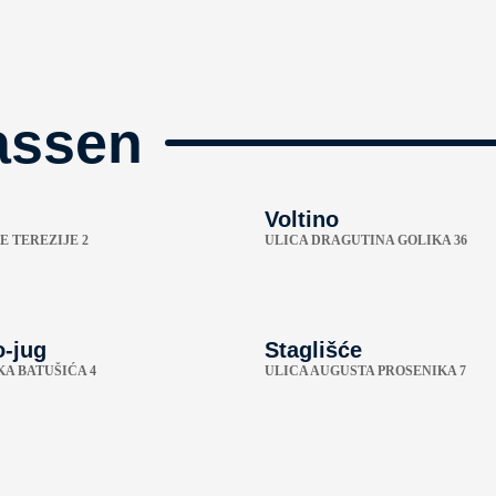
assen
Voltino
E TEREZIJE 2
ULICA DRAGUTINA GOLIKA 36
-jug
Staglišće
KA BATUŠIĆA 4
ULICA AUGUSTA PROSENIKA 7