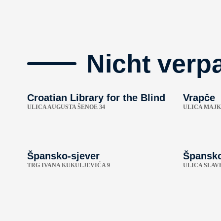
Nicht verp
Croatian Library for the Blind
Vrapče
ULICA AUGUSTA ŠENOE 34
ULICA MAJK
Špansko-sjever
Špansko
TRG IVANA KUKULJEVIĆA 9
ULICA SLAV