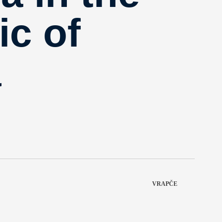
ic of
a
VRAPČE